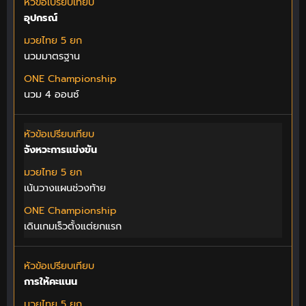
อุปกรณ์
นวมมาตรฐาน
นวม 4 ออนซ์
จังหวะการแข่งขัน
เน้นวางแผนช่วงท้าย
เดินเกมเร็วตั้งแต่ยกแรก
การให้คะแนน