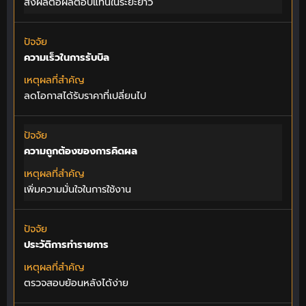
ส่งผลต่อผลตอบแทนในระยะยาว
ความเร็วในการรับบิล
ลดโอกาสได้รับราคาที่เปลี่ยนไป
ความถูกต้องของการคิดผล
เพิ่มความมั่นใจในการใช้งาน
ประวัติการทำรายการ
ตรวจสอบย้อนหลังได้ง่าย