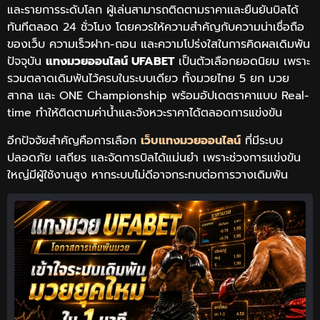
และรายการระดับโลก ผู้เล่นสามารถติดตามราคาและยืนยันบิลได้
ทันทีตลอด 24 ชั่วโมง โดยควรให้ความสำคัญกับความน่าเชื่อถือ
ของเว็บ ความเร็วฝาก-ถอน และความโปร่งใสในการคิดผลเดิมพัน
ปัจจุบัน
แทงมวยออนไลน์ UFABET
เป็นตัวเลือกยอดนิยม เพราะ
รวมตลาดเดิมพันไว้ครบในระบบเดียว ทั้งมวยไทย 5 ยก มวย
สากล และ ONE Championship พร้อมอัปเดตราคาแบบ Real-
time ทำให้ติดตามค่าน้ำและจังหวะราคาได้ตลอดการแข่งขัน
อีกปัจจัยสำคัญคือการเลือก
เว็บแทงมวยออนไลน์
ที่มีระบบ
ปลอดภัย เสถียร และจัดการบิลได้แม่นยำ เพราะช่วงการแข่งขัน
ใหญ่มีผู้ใช้งานสูง หากระบบไม่ดีอาจกระทบต่อการวางเดิมพัน