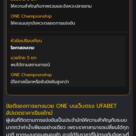
ให้ความสำคัญกับภาพรวมและจังหวะปลายเกม
ให้คะแนนทุกจังหวะตลอดการแข่งขัน
โอกาสจบเกม
พบได้ตามสถานการณ์
มีโอกาสน็อกหรือซับมิชชันสูงกว่า
ข้อดีของการแทงมวย ONE บนเว็บตรง UFABET
อัปเดตราคาเรียลไทม์
ผู้เล่นที่ติดตามการแข่งขันเป็นประจำมักให้ความสำคัญกับระบบ
มากกว่าค่าน้ำเพียงอย่างเดียว เพราะราคาสามารถเปลี่ยนได้ทุก
นาที หากระบบตอบสนองช้า อาจได้รับราคาที่ไม่ตรงกับจังหวะที่