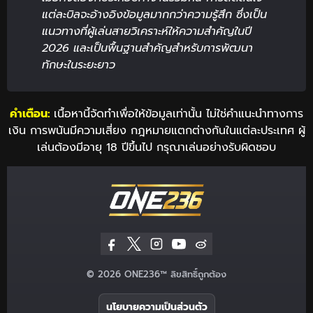
แต่ละบิลจะอ้างอิงข้อมูลมากกว่าความรู้สึก ซึ่งเป็น
แนวทางที่ผู้เล่นสายวิเคราะห์ให้ความสำคัญในปี
2026 และเป็นพื้นฐานสำคัญสำหรับการพัฒนา
ทักษะในระยะยาว
คำเตือน:
เนื้อหานี้จัดทำเพื่อให้ข้อมูลเท่านั้น ไม่ใช่คำแนะนำทางการ
เงิน การพนันมีความเสี่ยง กฎหมายแตกต่างกันในแต่ละประเทศ ผู้
เล่นต้องมีอายุ 18 ปีขึ้นไป กรุณาเล่นอย่างรับผิดชอบ
© 2026 ONE236™ ลิขสิทธิ์ถูกต้อง
นโยบายความเป็นส่วนตัว