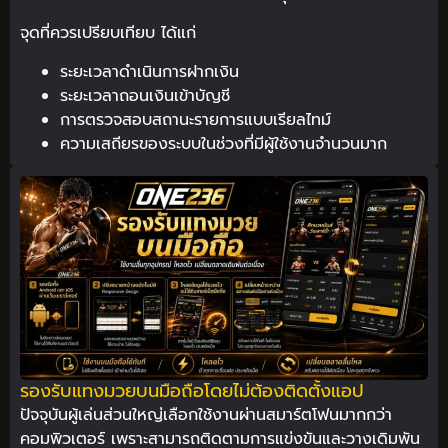
จุดที่ควรเปรียบเทียบ ได้แก่
ระยะเวลาดำเนินการฝากเงิน
ระยะเวลาถอนเงินเข้าบัญชี
การตรวจสอบสถานะรายการแบบเรียลไทม์
ความเสถียรของระบบในช่วงที่มีผู้ใช้งานจำนวนมาก
รองรับแทงมวยบนมือถือโดยไม่ต้องติดตั้งแอป
ปัจจุบันผู้เล่นส่วนใหญ่เลือกใช้งานผ่านสมาร์ตโฟนมากกว่า
คอมพิวเตอร์ เพราะสามารถติดตามการแข่งขันและวางเดิมพัน