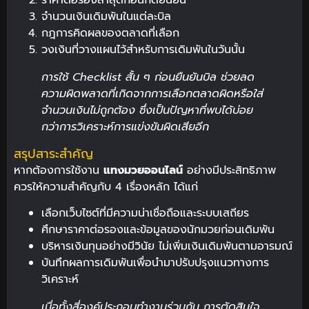
จำนวนเงินเดิมพันในแต่ละบิล
กฎการคิดผลของตลาดที่เลือก
วงเงินที่วางแผนไว้สำหรับการเดิมพันในวันนั้น
การใช้ Checklist สั้น ๆ ก่อนยืนยันบิล ช่วยลด
ความผิดพลาดที่เกิดจากการเลือกตลาดผิดหรือใส่
จำนวนเงินไม่ถูกต้อง ซึ่งเป็นปัญหาที่พบได้บ่อย
กว่าการวิเคราะห์การแข่งขันผิดเสียอีก
สรุปสาระสำคัญ
หากต้องการใช้งาน
แทงมวยออนไลน์
อย่างมีประสิทธิภาพ
ควรให้ความสำคัญกับ 4 เรื่องหลัก ได้แก่
เลือกเว็บไซต์ที่มีความน่าเชื่อถือและระบบเสถียร
ศึกษาราคาต่อรองและข้อมูลของนักมวยก่อนเดิมพัน
บริหารเงินทุนอย่างมีวินัย ไม่เพิ่มเงินเดิมพันตามอารมณ์
บันทึกผลการเดิมพันเพื่อนำมาปรับปรุงแนวทางการ
วิเคราะห์
เมื่อทั้งสี่องค์ประกอบทำงานร่วมกัน การตัดสินใจ