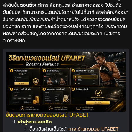
ลำดับขั้นตอนตั้งแต่การเลือกคู่มวย อ่านราคาต่อรอง ไปจนถึง
ยืนยันบิล ก็สามารถเริ่มเดิมพันได้ภายในไม่กี่นาที สิ่งสำคัญคืออย่า
รีบกดเดิมพันเพียงเพราะค่าน้ำดูน่าสนใจ แต่ควรตรวจสอบข้อมูล
ของคู่ชก ราคา และรายละเอียดของบิลให้ครบทุกครั้ง เพราะความ
ผิดพลาดส่วนใหญ่เกิดจากการกดเดิมพันผิดประเภท ไม่ใช่การ
วิเคราะห์ผิด
ขั้นตอนการแทงมวยออนไลน์ UFABET
เข้าสู่ระบบสมาชิก
ล็อกอินผ่านเว็บไซต์
ทางเข้าแทงมวย UFABET