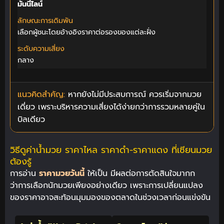
มันนี่ไลน์
เลือกผู้ชนะโดยอ้างอิงราคาต่อรองของแต่ละฝั่ง
กลาง
แนวคิดสำคัญ:
หากยังไม่มีประสบการณ์ ควรเริ่มจากมวย
เดี่ยว เพราะบริหารความเสี่ยงได้ง่ายกว่าการรวมหลายคู่ใน
บิลเดียว
วิธีดูค่าน้ำมวย ราคาไหล ราคาดำ-ราคาแดง ที่เซียนมวย
ต้องรู้
การอ่าน
ราคามวยวันนี้
ให้เป็น มีผลต่อการตัดสินใจมากก
ว่าการเลือกนักมวยเพียงอย่างเดียว เพราะการเปลี่ยนแปลง
ของราคาอาจสะท้อนมุมมองของตลาดในช่วงเวลาก่อนแข่งขัน