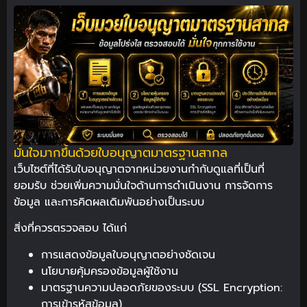
มั่นใจมากขึ้นด้วยใบอนุญาตมาตรฐานสากล
เว็บไซต์ที่ได้รับใบอนุญาตจากหน่วยงานกำกับดูแลที่เป็นที่
ยอมรับ ช่วยเพิ่มความมั่นใจด้านการดำเนินงาน การจัดการ
ข้อมูล และการคิดผลเดิมพันอย่างเป็นระบบ
สิ่งที่ควรตรวจสอบ ได้แก่
การแสดงข้อมูลใบอนุญาตอย่างชัดเจน
นโยบายคุ้มครองข้อมูลผู้ใช้งาน
มาตรฐานความปลอดภัยของระบบ (SSL Encryption:
การเข้ารหัสข้อมูล)