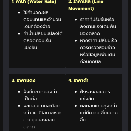
1. ค่าน้ำ (Water Rate)
2. ราคาไหล (Line
Movement)
ใช้คำนวณผล
ตอบแทนและจำนวน
ราคาที่ปรับขึ้นหรือ
เงินที่ต้องจ่าย
ลงตามแรงเดิมพัน
ค่าน้ำเปลี่ยนแปลงได้
ของตลาด
ตลอดก่อนเริ่ม
หากราคาเปลี่ยนเร็ว
แข่งขัน
ควรตรวจสอบข่าว
หรือข้อมูลเพิ่มเติม
ก่อนกดบิล
3. ราคาแดง
4. ราคาดำ
ฝั่งที่ตลาดมองว่า
ฝั่งรองของการ
เป็นต่อ
แข่งขัน
ผลตอบแทนจะน้อย
ผลตอบแทนสูงกว่า
กว่า แต่มีโอกาสชนะ
แต่มีความเสี่ยงมาก
ตามมุมมองของ
ขึ้น
ตลาด