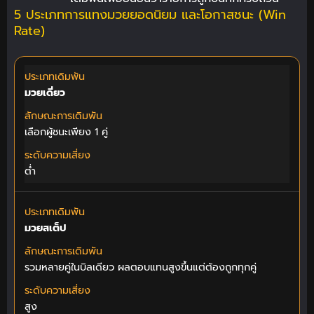
5 ประเภทการแทงมวยยอดนิยม และโอกาสชนะ (Win
Rate)
มวยเดี่ยว
เลือกผู้ชนะเพียง 1 คู่
ต่ำ
มวยสเต็ป
รวมหลายคู่ในบิลเดียว ผลตอบแทนสูงขึ้นแต่ต้องถูกทุกคู่
สูง