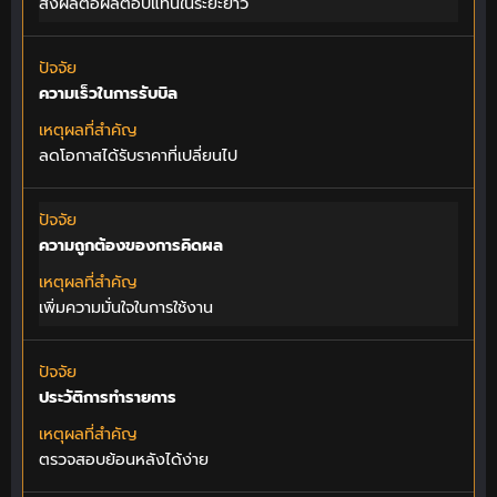
ส่งผลต่อผลตอบแทนในระยะยาว
ความเร็วในการรับบิล
ลดโอกาสได้รับราคาที่เปลี่ยนไป
ความถูกต้องของการคิดผล
เพิ่มความมั่นใจในการใช้งาน
ประวัติการทำรายการ
ตรวจสอบย้อนหลังได้ง่าย