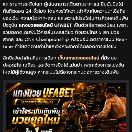
และรายการระดับโลก ผู้เล่นสามารถติดตามราคาและยืนยันบิลได้
ทันทีตลอด 24 ชั่วโมง โดยควรให้ความสำคัญกับความน่าเชื่อถือ
ของเว็บ ความเร็วฝาก-ถอน และความโปร่งใสในการคิดผลเดิมพัน
ปัจจุบัน
แทงมวยออนไลน์ UFABET
เป็นตัวเลือกยอดนิยม เพราะ
รวมตลาดเดิมพันไว้ครบในระบบเดียว ทั้งมวยไทย 5 ยก มวย
สากล และ ONE Championship พร้อมอัปเดตราคาแบบ Real-
time ทำให้ติดตามค่าน้ำและจังหวะราคาได้ตลอดการแข่งขัน
อีกปัจจัยสำคัญคือการเลือก
เว็บแทงมวยออนไลน์
ที่มีระบบ
ปลอดภัย เสถียร และจัดการบิลได้แม่นยำ เพราะช่วงการแข่งขัน
ใหญ่มีผู้ใช้งานสูง หากระบบไม่ดีอาจกระทบต่อการวางเดิมพัน