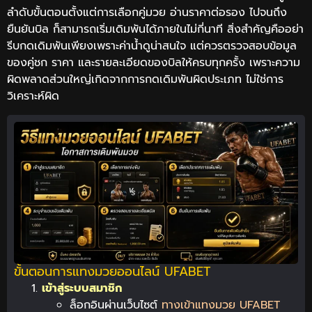
ลำดับขั้นตอนตั้งแต่การเลือกคู่มวย อ่านราคาต่อรอง ไปจนถึง
ยืนยันบิล ก็สามารถเริ่มเดิมพันได้ภายในไม่กี่นาที สิ่งสำคัญคืออย่า
รีบกดเดิมพันเพียงเพราะค่าน้ำดูน่าสนใจ แต่ควรตรวจสอบข้อมูล
ของคู่ชก ราคา และรายละเอียดของบิลให้ครบทุกครั้ง เพราะความ
ผิดพลาดส่วนใหญ่เกิดจากการกดเดิมพันผิดประเภท ไม่ใช่การ
วิเคราะห์ผิด
ขั้นตอนการแทงมวยออนไลน์ UFABET
เข้าสู่ระบบสมาชิก
ล็อกอินผ่านเว็บไซต์
ทางเข้าแทงมวย UFABET