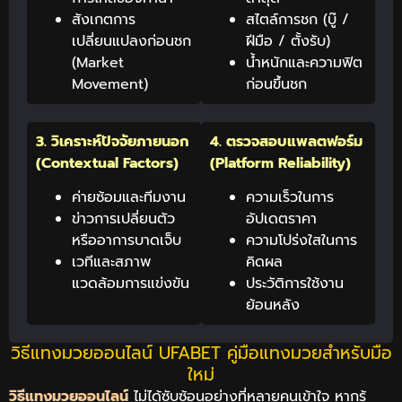
สังเกตการ
สไตล์การชก (บู๊ /
เปลี่ยนแปลงก่อนชก
ฝีมือ / ตั้งรับ)
(Market
น้ำหนักและความฟิต
Movement)
ก่อนขึ้นชก
3. วิเคราะห์ปัจจัยภายนอก
4. ตรวจสอบแพลตฟอร์ม
(Contextual Factors)
(Platform Reliability)
ค่ายซ้อมและทีมงาน
ความเร็วในการ
ข่าวการเปลี่ยนตัว
อัปเดตราคา
หรืออาการบาดเจ็บ
ความโปร่งใสในการ
เวทีและสภาพ
คิดผล
แวดล้อมการแข่งขัน
ประวัติการใช้งาน
ย้อนหลัง
วิธีแทงมวยออนไลน์ UFABET คู่มือแทงมวยสำหรับมือ
ใหม่
วิธีแทงมวยออนไลน์
ไม่ได้ซับซ้อนอย่างที่หลายคนเข้าใจ หากรู้