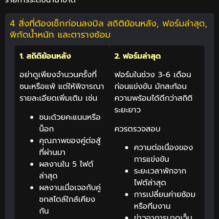
รายการระดับนานาชาติ
4 สิ่งที่ต้องเช็กก่อนลงบิล สถิติย้อนหลัง, ฟอร์มล่าสุด,
พิกัดน้ำหนัก และตารางซ้อม
1. สถิติย้อนหลัง
2. ฟอร์มล่าสุด
อย่าดูเพียงจำนวนครั้งที่
ฟอร์มในช่วง 3-6 เดือน
ชนะหรือแพ้ แต่ให้พิจารณา
ก่อนแข่งขัน มักสะท้อน
รายละเอียดเพิ่มเติม เช่น
ความพร้อมได้ดีกว่าสถิติ
ระยะยาว
ชนะด้วยคะแนนหรือ
น็อก
ควรตรวจสอบ
คุณภาพของคู่ต่อสู้
ความต่อเนื่องของ
ที่ผ่านมา
การแข่งขัน
ผลงานใน 5 ไฟต์
ระยะเวลาพักจาก
ล่าสุด
ไฟต์ล่าสุด
ผลงานเมื่อเจอกับคู่
การเปลี่ยนค่ายซ้อม
ชกสไตล์ใกล้เคียง
หรือทีมงาน
กัน
ข่าวอาการบาดเจ็บ