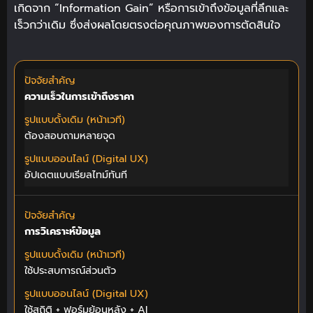
เกิดจาก “Information Gain” หรือการเข้าถึงข้อมูลที่ลึกและ
เร็วกว่าเดิม ซึ่งส่งผลโดยตรงต่อคุณภาพของการตัดสินใจ
ความเร็วในการเข้าถึงราคา
ต้องสอบถามหลายจุด
อัปเดตแบบเรียลไทม์ทันที
การวิเคราะห์ข้อมูล
ใช้ประสบการณ์ส่วนตัว
ใช้สถิติ + ฟอร์มย้อนหลัง + AI