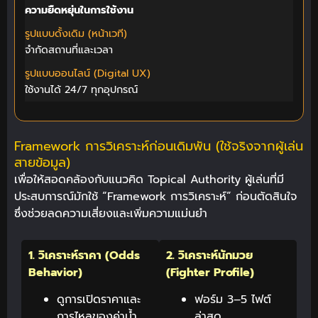
ความยืดหยุ่นในการใช้งาน
จำกัดสถานที่และเวลา
ใช้งานได้ 24/7 ทุกอุปกรณ์
Framework การวิเคราะห์ก่อนเดิมพัน (ใช้จริงจากผู้เล่น
สายข้อมูล)
เพื่อให้สอดคล้องกับแนวคิด Topical Authority ผู้เล่นที่มี
ประสบการณ์มักใช้ “Framework การวิเคราะห์” ก่อนตัดสินใจ
ซึ่งช่วยลดความเสี่ยงและเพิ่มความแม่นยำ
1. วิเคราะห์ราคา (Odds
2. วิเคราะห์นักมวย
Behavior)
(Fighter Profile)
ดูการเปิดราคาและ
ฟอร์ม 3–5 ไฟต์
การไหลของค่าน้ำ
ล่าสุด