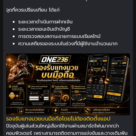
จุดที่ควรเปรียบเทียบ ได้แก่
ระยะเวลาดำเนินการฝากเงิน
ระยะเวลาถอนเงินเข้าบัญชี
การตรวจสอบสถานะรายการแบบเรียลไทม์
ความเสถียรของระบบในช่วงที่มีผู้ใช้งานจำนวนมาก
รองรับแทงมวยบนมือถือโดยไม่ต้องติดตั้งแอป
ปัจจุบันผู้เล่นส่วนใหญ่เลือกใช้งานผ่านสมาร์ตโฟนมากกว่า
คอมพิวเตอร์ เพราะสามารถติดตามการแข่งขันและวางเดิมพัน