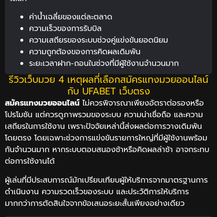
ค่าน้ำเฉลี่ยของแต่ละตลาด
ความเร็วของการรับบิล
ความเสถียรของระบบช่วงคู่แข่งขันยอดนิยม
ความถูกต้องของการคิดผลเดิมพัน
ระยะเวลาฝาก-ถอนในช่วงที่มีผู้ใช้งานจำนวนมาก
รีวิวเว็บมวย 4 เหตุผลที่เลือกสมัครแทงมวยออนไลน์
กับ UFABET เว็บตรง
สมัครแทงมวยออนไลน์
ไม่ควรพิจารณาเพียงอัตราต่อรองหรือ
โปรโมชัน แต่ควรดูภาพรวมของระบบ ความน่าเชื่อถือ และความ
เสถียรในการใช้งาน เพราะปัจจัยเหล่านี้ส่งผลต่อการวางเดิมพัน
โดยตรง โดยเฉพาะช่วงการแข่งขันรายการใหญ่ที่มีผู้ใช้งานพร้อม
กันจำนวนมาก หากระบบตอบสนองช้าหรือคิดผลล่าช้า อาจกระทบ
ต่อการใช้งานได้
ผู้เล่นที่มีประสบการณ์มักเปรียบเทียบผู้ให้บริการจากมาตรฐานการ
ดำเนินงาน ความรวดเร็วของระบบ และประวัติการให้บริการ
มากกว่าการตัดสินใจจากข้อเสนอระยะสั้นเพียงอย่างเดียว