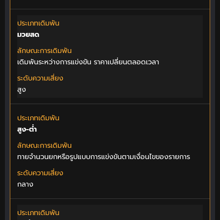
มวยสด
เดิมพันระหว่างการแข่งขัน ราคาเปลี่ยนตลอดเวลา
สูง
สูง-ต่ำ
ทายจำนวนยกหรือรูปแบบการแข่งขันตามเงื่อนไขของรายการ
กลาง