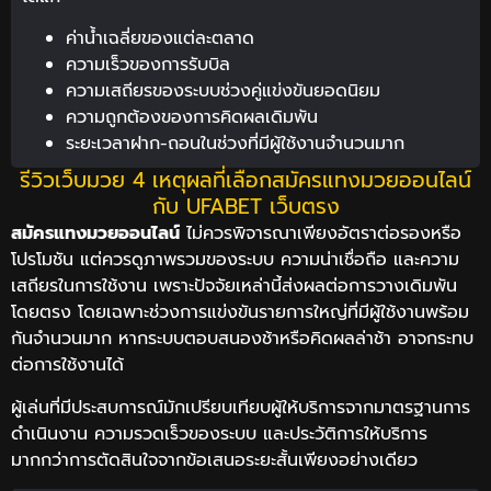
ค่าน้ำเฉลี่ยของแต่ละตลาด
ความเร็วของการรับบิล
ความเสถียรของระบบช่วงคู่แข่งขันยอดนิยม
ความถูกต้องของการคิดผลเดิมพัน
ระยะเวลาฝาก-ถอนในช่วงที่มีผู้ใช้งานจำนวนมาก
รีวิวเว็บมวย 4 เหตุผลที่เลือกสมัครแทงมวยออนไลน์
กับ UFABET เว็บตรง
สมัครแทงมวยออนไลน์
ไม่ควรพิจารณาเพียงอัตราต่อรองหรือ
โปรโมชัน แต่ควรดูภาพรวมของระบบ ความน่าเชื่อถือ และความ
เสถียรในการใช้งาน เพราะปัจจัยเหล่านี้ส่งผลต่อการวางเดิมพัน
โดยตรง โดยเฉพาะช่วงการแข่งขันรายการใหญ่ที่มีผู้ใช้งานพร้อม
กันจำนวนมาก หากระบบตอบสนองช้าหรือคิดผลล่าช้า อาจกระทบ
ต่อการใช้งานได้
ผู้เล่นที่มีประสบการณ์มักเปรียบเทียบผู้ให้บริการจากมาตรฐานการ
ดำเนินงาน ความรวดเร็วของระบบ และประวัติการให้บริการ
มากกว่าการตัดสินใจจากข้อเสนอระยะสั้นเพียงอย่างเดียว