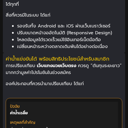
ได้ทุกที่
สิ่งที่ควรมีในระบบ ได้แก่
รองรับทั้ง Android และ iOS ผ่านเว็บเบราว์เซอร์
ปรับขนาดหน้าจออัตโนมัติ (Responsive Design)
โหลดข้อมูลได้รวดเร็วแม้ใช้อินเทอร์เน็ตมือถือ
เปลี่ยนหน้าระหว่างตลาดเดิมพันได้อย่างต่อเนื่อง
ค่าน้ำแข่งขันได้ พร้อมสิทธิประโยชน์สำหรับสมาชิก
การเปรียบเทียบ
เว็บแทงมวยเว็บตรง
ควรดู “ต้นทุนระยะยาว”
มากกว่ามูลค่าโปรโมชันในช่วงสมัคร
องค์ประกอบที่ควรนำมาเปรียบเทียบ ได้แก่
ค่าน้ำเฉลี่ย