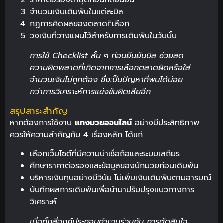
จำนวนเงินเดิมพันในแต่ละบิล
กฎการคิดผลของตลาดที่เลือก
วงเงินที่วางแผนไว้สำหรับการเดิมพันในวันนั้น
การใช้ Checklist สั้น ๆ ก่อนยืนยันบิล ช่วยลด
ความผิดพลาดที่เกิดจากการเลือกตลาดผิดหรือใส่
จำนวนเงินไม่ถูกต้อง ซึ่งเป็นปัญหาที่พบได้บ่อย
กว่าการวิเคราะห์การแข่งขันผิดเสียอีก
สรุปสาระสำคัญ
หากต้องการใช้งาน
แทงมวยออนไลน์
อย่างมีประสิทธิภาพ
ควรให้ความสำคัญกับ 4 เรื่องหลัก ได้แก่
เลือกเว็บไซต์ที่มีความน่าเชื่อถือและระบบเสถียร
ศึกษาราคาต่อรองและข้อมูลของนักมวยก่อนเดิมพัน
บริหารเงินทุนอย่างมีวินัย ไม่เพิ่มเงินเดิมพันตามอารมณ์
บันทึกผลการเดิมพันเพื่อนำมาปรับปรุงแนวทางการ
วิเคราะห์
เมื่อทั้งสี่องค์ประกอบทำงานร่วมกัน การตัดสินใจ