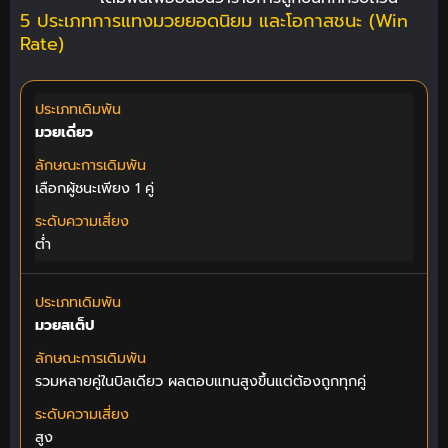
5 ประเภทการแทงมวยยอดนิยม และโอกาสชนะ (Win
Rate)
มวยเดี่ยว
เลือกผู้ชนะเพียง 1 คู่
ต่ำ
มวยสเต็ป
รวมหลายคู่ในบิลเดียว ผลตอบแทนสูงขึ้นแต่ต้องถูกทุกคู่
สูง