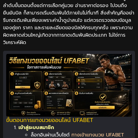
ลำดับขั้นตอนตั้งแต่การเลือกคู่มวย อ่านราคาต่อรอง ไปจนถึง
ยืนยันบิล ก็สามารถเริ่มเดิมพันได้ภายในไม่กี่นาที สิ่งสำคัญคืออย่า
รีบกดเดิมพันเพียงเพราะค่าน้ำดูน่าสนใจ แต่ควรตรวจสอบข้อมูล
ของคู่ชก ราคา และรายละเอียดของบิลให้ครบทุกครั้ง เพราะความ
ผิดพลาดส่วนใหญ่เกิดจากการกดเดิมพันผิดประเภท ไม่ใช่การ
วิเคราะห์ผิด
ขั้นตอนการแทงมวยออนไลน์ UFABET
เข้าสู่ระบบสมาชิก
ล็อกอินผ่านเว็บไซต์
ทางเข้าแทงมวย UFABET