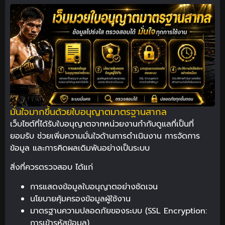
มั่นใจมากขึ้นด้วยใบอนุญาตมาตรฐานสากล
เว็บไซต์ที่ได้รับใบอนุญาตจากหน่วยงานกำกับดูแลที่เป็นที่
ยอมรับ ช่วยเพิ่มความมั่นใจด้านการดำเนินงาน การจัดการ
ข้อมูล และการคิดผลเดิมพันอย่างเป็นระบบ
สิ่งที่ควรตรวจสอบ ได้แก่
การแสดงข้อมูลใบอนุญาตอย่างชัดเจน
นโยบายคุ้มครองข้อมูลผู้ใช้งาน
มาตรฐานความปลอดภัยของระบบ (SSL Encryption:
การเข้ารหัสข้อมูล)