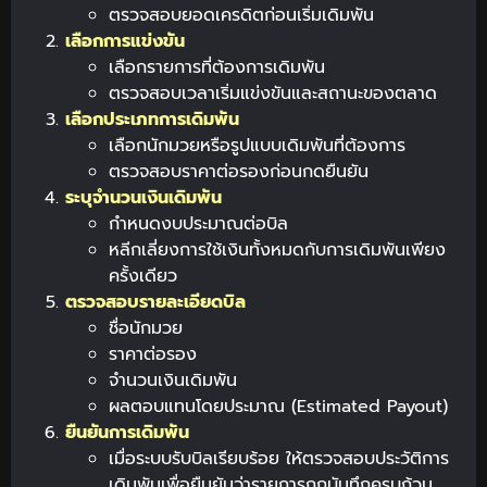
ตรวจสอบยอดเครดิตก่อนเริ่มเดิมพัน
เลือกการแข่งขัน
เลือกรายการที่ต้องการเดิมพัน
ตรวจสอบเวลาเริ่มแข่งขันและสถานะของตลาด
เลือกประเภทการเดิมพัน
เลือกนักมวยหรือรูปแบบเดิมพันที่ต้องการ
ตรวจสอบราคาต่อรองก่อนกดยืนยัน
ระบุจำนวนเงินเดิมพัน
กำหนดงบประมาณต่อบิล
หลีกเลี่ยงการใช้เงินทั้งหมดกับการเดิมพันเพียง
ครั้งเดียว
ตรวจสอบรายละเอียดบิล
ชื่อนักมวย
ราคาต่อรอง
จำนวนเงินเดิมพัน
ผลตอบแทนโดยประมาณ (Estimated Payout)
ยืนยันการเดิมพัน
เมื่อระบบรับบิลเรียบร้อย ให้ตรวจสอบประวัติการ
เดิมพันเพื่อยืนยันว่ารายการถูกบันทึกครบถ้วน