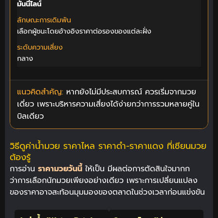
มันนี่ไลน์
เลือกผู้ชนะโดยอ้างอิงราคาต่อรองของแต่ละฝั่ง
กลาง
แนวคิดสำคัญ:
หากยังไม่มีประสบการณ์ ควรเริ่มจากมวย
เดี่ยว เพราะบริหารความเสี่ยงได้ง่ายกว่าการรวมหลายคู่ใน
บิลเดียว
วิธีดูค่าน้ำมวย ราคาไหล ราคาดำ-ราคาแดง ที่เซียนมวย
ต้องรู้
การอ่าน
ราคามวยวันนี้
ให้เป็น มีผลต่อการตัดสินใจมากก
ว่าการเลือกนักมวยเพียงอย่างเดียว เพราะการเปลี่ยนแปลง
ของราคาอาจสะท้อนมุมมองของตลาดในช่วงเวลาก่อนแข่งขัน