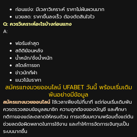
ก่อนแข่ง: มีเวลาวิเคราะห์ ราคาไม่ผันผวนมาก
มวยสด: ราคาขึ้นลงเร็ว ต้องตัดสินใจไว
Q: ควรวิเคราะห์อะไรบ้างก่อนแทง
A:
ฟอร์มล่าสุด
สถิติย้อนหลัง
น้ำหนัก/ชั่งน้ำหนัก
สไตล์การชก
ข่าวนักกีฬา
แนวโน้มราคา
สมัครแทงมวยออนไลน์ UFABET วันนี้ พร้อมเริ่มเดิม
พันอย่างมีข้อมูล
สมัครแทงมวยออนไลน์
ใช้เวลาเพียงไม่กี่นาที แต่ก่อนเริ่มเดิมพัน
ควรตรวจสอบข้อมูลสมาชิก ความถูกต้องของบัญชี และศึกษา
กติกาของแต่ละตลาดให้ครบถ้วน การเตรียมความพร้อมตั้งแต่ต้น
ช่วยลดข้อผิดพลาดในการใช้งาน และทำให้การจัดการเงินทุนเป็น
ระบบมากขึ้น