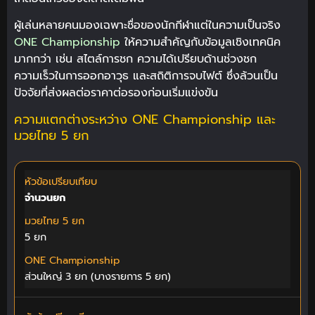
ผู้เล่นหลายคนมองเฉพาะชื่อของนักกีฬาแต่ในความเป็นจริง
ONE Championship
ให้ความสำคัญกับข้อมูลเชิงเทคนิค
มากกว่า เช่น สไตล์การชก ความได้เปรียบด้านช่วงชก
ความเร็วในการออกอาวุธ และสถิติการจบไฟต์ ซึ่งล้วนเป็น
ปัจจัยที่ส่งผลต่อราคาต่อรองก่อนเริ่มแข่งขัน
ความแตกต่างระหว่าง ONE Championship และ
มวยไทย 5 ยก
จำนวนยก
5 ยก
ส่วนใหญ่ 3 ยก (บางรายการ 5 ยก)