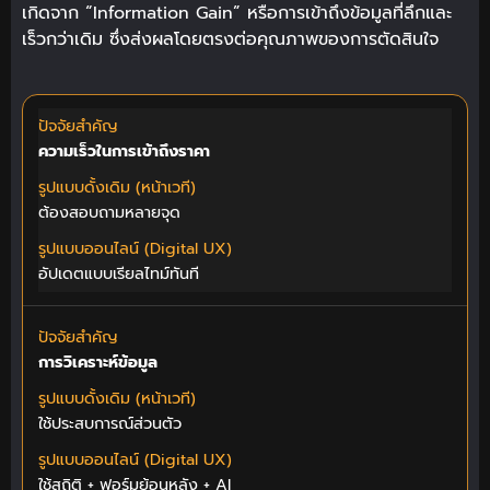
เกิดจาก “Information Gain” หรือการเข้าถึงข้อมูลที่ลึกและ
เร็วกว่าเดิม ซึ่งส่งผลโดยตรงต่อคุณภาพของการตัดสินใจ
ความเร็วในการเข้าถึงราคา
ต้องสอบถามหลายจุด
อัปเดตแบบเรียลไทม์ทันที
การวิเคราะห์ข้อมูล
ใช้ประสบการณ์ส่วนตัว
ใช้สถิติ + ฟอร์มย้อนหลัง + AI