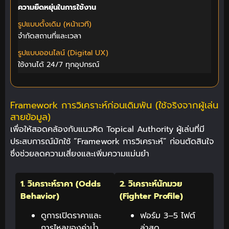
ความยืดหยุ่นในการใช้งาน
จำกัดสถานที่และเวลา
ใช้งานได้ 24/7 ทุกอุปกรณ์
Framework การวิเคราะห์ก่อนเดิมพัน (ใช้จริงจากผู้เล่น
สายข้อมูล)
เพื่อให้สอดคล้องกับแนวคิด Topical Authority ผู้เล่นที่มี
ประสบการณ์มักใช้ “Framework การวิเคราะห์” ก่อนตัดสินใจ
ซึ่งช่วยลดความเสี่ยงและเพิ่มความแม่นยำ
1. วิเคราะห์ราคา (Odds
2. วิเคราะห์นักมวย
Behavior)
(Fighter Profile)
ดูการเปิดราคาและ
ฟอร์ม 3–5 ไฟต์
การไหลของค่าน้ำ
ล่าสุด