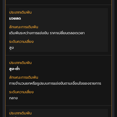
มวยสด
เดิมพันระหว่างการแข่งขัน ราคาเปลี่ยนตลอดเวลา
สูง
สูง-ต่ำ
ทายจำนวนยกหรือรูปแบบการแข่งขันตามเงื่อนไขของรายการ
กลาง